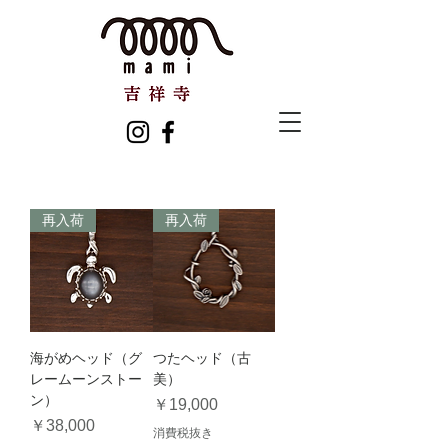
再入荷
再入荷
海がめヘッド（グ
つたヘッド（古
レームーンストー
美）
ン）
価格
￥19,000
価格
￥38,000
消費税抜き