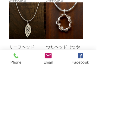
リーフヘッド
つたヘッド（つや
消し）
価格
￥19,000
価格
￥19,000
Phone
Email
Facebook
消費税抜き
消費税抜き
再入荷
メビウスローズヘ
メビウスローズヘ
ッド（古美）
ッド（つや消し）
価格
価格
￥19,000
￥19,000