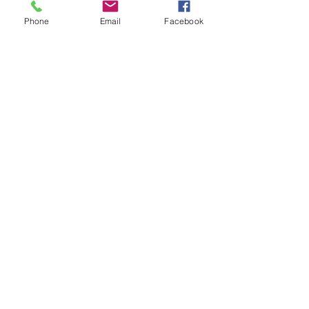
消費税抜き
Phone
Email
Facebook
リーフヘッド
つたヘッド（つ
や消し）
価格
￥19,000
価格
￥19,000
消費税抜き
消費税抜き
再入荷
メビウスローズ
ヘッド（つや消
メビウスローズ