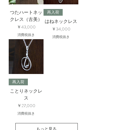
つたハートネッ
再入荷
クレス（古美）
はねネックレス
価格
￥43,000
価格
￥34,000
消費税抜き
消費税抜き
再入荷
ことりネックレ
ス
価格
￥27,000
消費税抜き
もっと見る