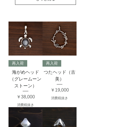
再入荷
再入荷
海がめヘッド
つたヘッド（古
（グレームーン
美）
ストーン）
価格
￥19,000
価格
￥38,000
消費税抜き
消費税抜き