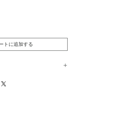
ートに追加する
※みつあみ部分
のお手入れとお取り扱い」を必ずご