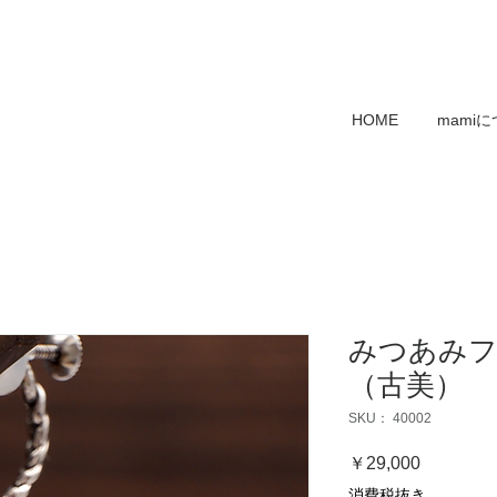
HOME
mami
みつあみ
（古美）
SKU： 40002
価
￥29,000
格
消費税抜き