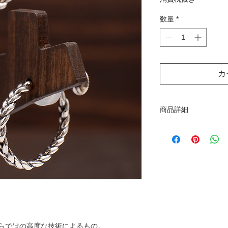
数量
*
カ
商品詳細
素材：シルバー
W18 x H18x D3 
★当サイトの［商品
一読ください。
ならではの高度な技術によるもの。