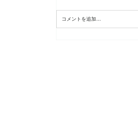
コメントを追加…
mami吉祥寺店、6年目