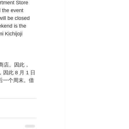
rtment Store 
 the event 
will be closed 
ekend is the 
 Kichijoji 
p 商店。因此，
 8 月 1 日
后一个周末。借