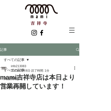
記事
すべての記事
info213083
すべての記事
2023年5月8日
読了時間: 1分
mami吉祥寺店は本日より
商品情報
営業再開しています！
mami吉祥寺店