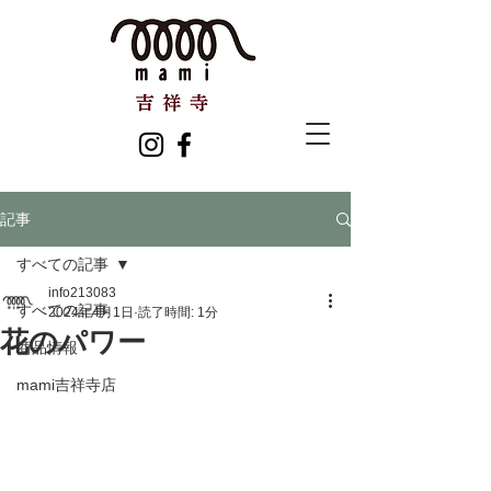
記事
すべての記事
info213083
すべての記事
2024年4月1日
読了時間: 1分
花のパワー
商品情報
mami吉祥寺店