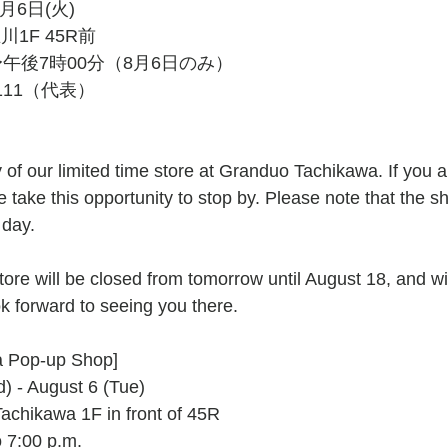
月6日(火)
1F 45R前
〜午後7時00分（8月6日のみ）
2111（代表）
take this opportunity to stop by. Please note that the sh
 day.
k forward to seeing you there.
a Pop-up Shop]
d) - August 6 (Tue)
Tachikawa 1F in front of 45R
o 7:00 p.m.