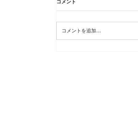
コメント
コメントを追加…
mami吉祥寺店、6年目