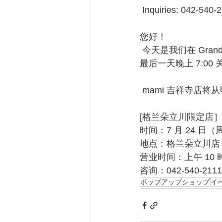
 Inquiries: 042-540-
您好！
 今天是我们在 Granduo Tachikawa 限时店的最后一天。 如果您在附近，请趁此机会光临。 
最后一天晚上 7:00
 mami 吉祥寺店将
[格兰朵立川限定店
时间：7 月 24 日（
地点：格兰朵立川店 1
营业时间：上午 10 时
咨询：042-540-21
ポップアップショップ
イ