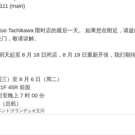
2111 (main)
 关门，敬请谅解。
从明天起至 8 月 18 日闭店，8 月 19 日重新开张，我们
］
周三）至 8 月 6 日（周二）
F 45R 前面
至晚上 7 时 00 分
11（总机）
ベント
グランデュオ立川