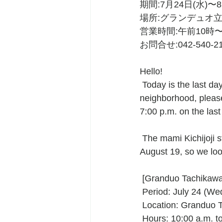
期間:7月24日(水)〜8
場所:グランデュオ立川
営業時間:午前10時
お問合せ:042-540-
Hello!
 Today is the last day of our limited time store at Granduo Tachikawa. If you are in the 
neighborhood, please 
7:00 p.m. on the last
 The mami Kichijoji store will be closed from tomorrow until August 18, and will reopen on 
August 19, so we loo
 [Granduo Tachikaw
 Period: July 24 (We
 Location: Granduo 
 Hours: 10:00 a.m. t