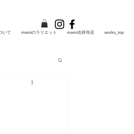
について
mamiのラリエット
mami吉祥寺店
works_top