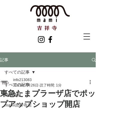
記事
すべての記事
info213083
すべての記事
2023年7月26日
読了時間: 1分
東急たまプラーザ店でポッ
商品情報
プアップショップ開店
mami吉祥寺店