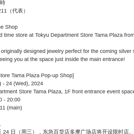
0時
2211（代表）
ime Shop
ed time store at Tokyu Department Store Tama Plaza from 
originally designed jewelry perfect for the coming silver
eeing you at the space just inside the main entrance!
Store Tama Plaza Pop-up Shop]
u) - 24 (Wed), 2024
artment Store Tama Plaza, 1F front entrance event spac
0 - 20:00
11 (main)
。
四）至 24 日（周三），东急百货店多摩广场店将开设限时店