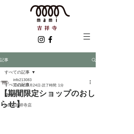
記事
すべての記事
info213083
すべての記事
2022年11月24日
読了時間: 1分
【期間限定ショップのおし
商品情報
らせ】
mami吉祥寺店