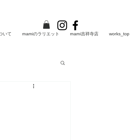
について
mamiのラリエット
mami吉祥寺店
works_top