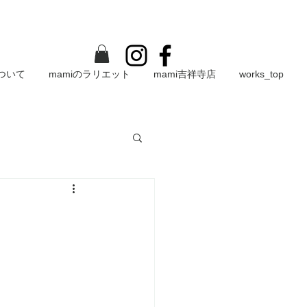
について
mamiのラリエット
mami吉祥寺店
works_top