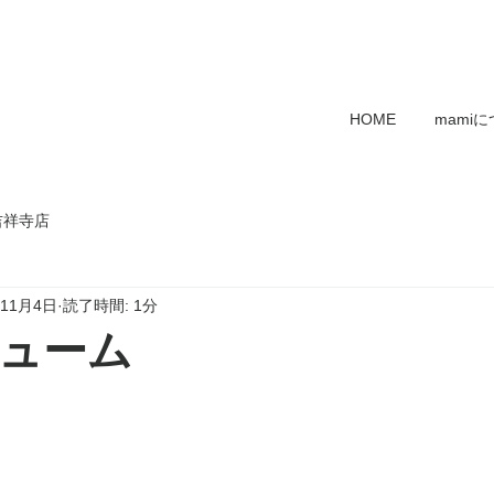
HOME
mami
吉祥寺店
年11月4日
読了時間: 1分
ューム